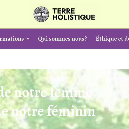
ormations
Qui sommes nous?
Éthique et 
 de notre femme
de notre féminin