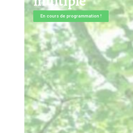
multiple
En cours de programmation !