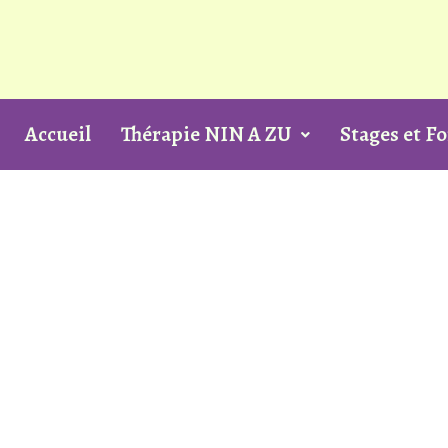
Aller
au
contenu
Accueil
Thérapie NIN A ZU
Stages et F